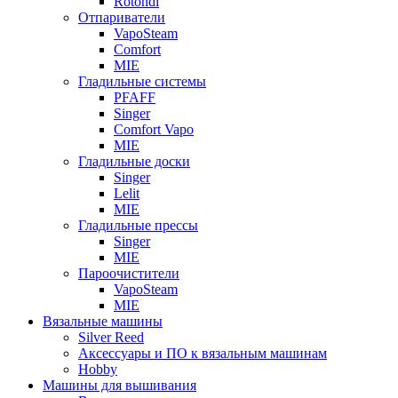
Rotondi
Отпариватели
VapoSteam
Comfort
MIE
Гладильные системы
PFAFF
Singer
Comfort Vapo
MIE
Гладильные доски
Singer
Lelit
MIE
Гладильные прессы
Singer
MIE
Пароочистители
VapoSteam
MIE
Вязальные машины
Silver Reed
Аксессуары и ПО к вязальным машинам
Hobby
Машины для вышивания