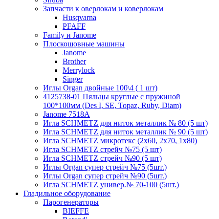
Запчасти к оверлокам и коверлокам
Husqvarna
PFAFF
Family и Janome
Плоскошовные машины
Janome
Brother
Merrylock
Singer
Иглы Organ двойные 100\4 ( 1 шт)
4125738-01 Пяльцы круглые с пружиной
100*100мм (Des I, SE, Topaz, Ruby, Diam)
Janome 7518A
Игла SCHMETZ для ниток металлик № 80 (5 шт)
Игла SCHMETZ для ниток металлик № 90 (5 шт)
Игла SCHMETZ микротекс (2х60, 2х70, 1х80)
Игла SCHMETZ стрейч №75 (5 шт)
Игла SCHMETZ стрейч №90 (5 шт)
Иглы Organ супер стрейч №75 (5шт.)
Иглы Organ супер стрейч №90 (5шт.)
Игла SCHMETZ универ.№ 70-100 (5шт.)
Гладильное оборудование
Парогенераторы
BIEFFE