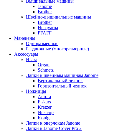
Вышивальные машины
Janome
Brother
Швейно-вышивальные машины
Brother
Husqvarna
PFAFF
Манекены
Одноразмерные
Раздвижные (многоразмерные)
Аксессуары
Иглы
Organ
Schmetz
Лапки к швейным машинам Janome
Вертикальный челнок
Горизонтальный челнок
Ножницы
Aurora
Fiskars
Kretzer
Nusharp
Konig
Лапки к оверлокам Janome
Лапки к Janome Cover Pro 2