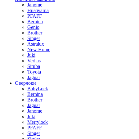
Janome
Husqvarna
PFAFF
Bernina
Genio
Brother
Singer
Astralux
New Home
Juki
Veritas
Siruba
Toyota
Jaguar
Оверлоки
BabyLock
Bernina
Brother
Jaguar
Janome
Juki
Merrylock
PFAFF
Singer
Siruba