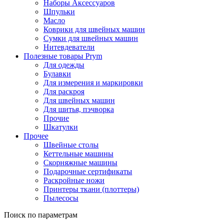
Наборы Аксессуаров
Шпульки
Масло
Коврики для швейных машин
Сумки для швейных машин
Нитевдеватели
Полезные товары Prym
Для одежды
Булавки
Для измерения и маркировки
Для раскроя
Для швейных машин
Для шитья, пэчворка
Прочие
Шкатулки
Прочее
Швейные столы
Кеттельные машины
Скорняжные машины
Подарочные сертификаты
Раскройные ножи
Принтеры ткани (плоттеры)
Пылесосы
Поиск по параметрам